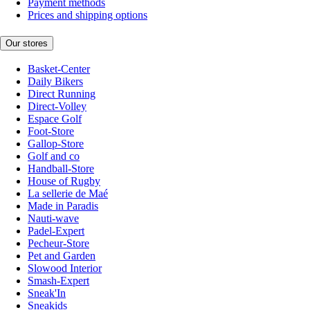
Payment methods
Prices and shipping options
Our stores
Basket-Center
Daily Bikers
Direct Running
Direct-Volley
Espace Golf
Foot-Store
Gallop-Store
Golf and co
Handball-Store
House of Rugby
La sellerie de Maé
Made in Paradis
Nauti-wave
Padel-Expert
Pecheur-Store
Pet and Garden
Slowood Interior
Smash-Expert
Sneak'In
Sneakids