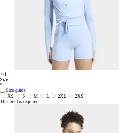
+-1
Size
*
Size guide
XS
S
M
L
2XL
2XS
This field is required