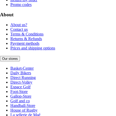
Promo codes
About
About us?
Contact us
Terms & Conditions
Returns & Refunds
Payment methods
Prices and shipping options
Our stores
Basket-Center
Daily Bikers
Direct Running
Direct-Volley
Espace Golf
Foot-Store
Gallop-Store
Golf and co
Handball-Store
House of Rugby
La sellerie de Maé