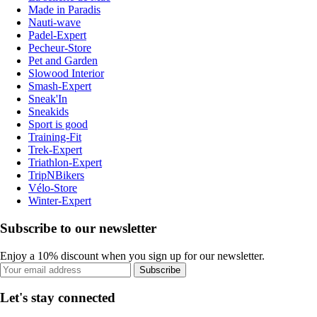
Made in Paradis
Nauti-wave
Padel-Expert
Pecheur-Store
Pet and Garden
Slowood Interior
Smash-Expert
Sneak'In
Sneakids
Sport is good
Training-Fit
Trek-Expert
Triathlon-Expert
TripNBikers
Vélo-Store
Winter-Expert
Subscribe to our newsletter
Enjoy a 10% discount when you sign up for our newsletter.
Subscribe
Let's stay connected